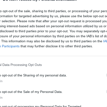
Μουκίου, η οποία άνοιξε την καρδιά…
to opt-out of the sale, sharing to third parties, or processing of your per
formation for targeted advertising by us, please use the below opt-out s
r selection. Please note that after your opt-out request is processed y
eing interest-based ads based on personal information utilized by us or
disclosed to third parties prior to your opt-out. You may separately opt-
losure of your personal information by third parties on the IAB’s list of
. This information may also be disclosed by us to third parties on the
IA
Participants
that may further disclose it to other third parties.
l Data Processing Opt Outs
o opt-out of the Sharing of my personal data.
In
Σταμάτης Γονίδης:Η πίστη στο
o opt-out of the Sale of my Personal Data.
Θεό,οι ιδιαίτερες δυνάμεις και
In
η συγχώρεση για τις εκτρώσεις.
to opt-out of processing my Personal Data for Targeted