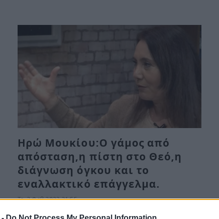
Ηρώ Μουκίου:Ο γάμος από
απόσταση,η πίστη στο Θεό,η
διάγνωση όγκου και το
εναλλακτικό επάγγελμα.
Τε, 2 Φεβ 2022 21:55
Αποκαλυπτική όσο ποτέ η γνωστή ηθοποιός Ηρώ
 -
Do Not Process My Personal Information