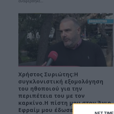
αναφέρθηκε…
Χρήστος Συριώτης:Η
συγκλονιστική εξομολόγηση
του ηθοποιού για την
περιπέτεια του με τον
καρκίνο.Η πίστη μου στον Άγιο
Εφραίμ μου έδωσε δύναμη……
NET TIME