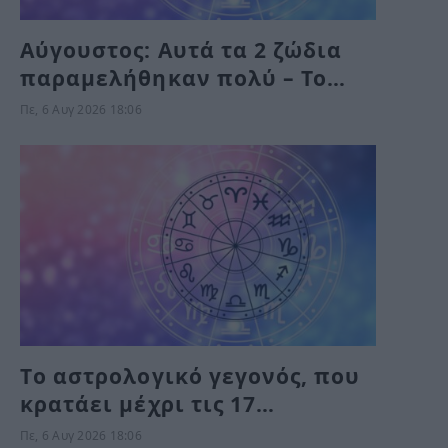
Αύγουστος: Αυτά τα 2 ζώδια
παραμελήθηκαν πολύ – Το
Σύμπαν τους δίνει τύχη το
Πε, 6 Αυγ 2026 18:06
Σαββατοκύριακο
Tο αστρολογικό γεγονός, που
κρατάει μέχρι τις 17
Σεπτεμβρίου και δοκιμάζει
Πε, 6 Αυγ 2026 18:06