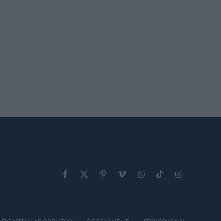
αξίες, πορτοφόλι και φέρνει
στην επιφάνεια παλιές
πληγές
Facebook
X
Pinterest
Vimeo
WhatsApp
TikTok
Instagram
(Twitter)
ΠΟΛΙΤΙΚΗ ΑΠΟΡΡΗΤΟΥ
ΟΡΟΙ ΧΡΗΣΗΣ
ΕΠΙΚΟΙΝΩΝΙΑ