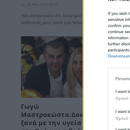
Τρ, 24 Μάι 2022 20:52
If you wish 
“Με κατηγορούν ότι διαφημίζομαι μέσω της
sensitive in
ασθένειάς μου, αλλά εγώ θέλω να ενημερώνω…
confirm you
continue se
information 
further disc
participants
Downstream 
Persona
I want t
Opted 
Γωγώ
I want t
Μαστροκώστα:Δοκιμάζεται
Opted 
ξανά με την υγεία της.Η πίστη
I want 