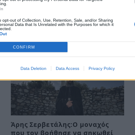
Πα, 7 Ιαν 2022 09:28
ing.
In
Για την πίστη του στο Θεό και τις ιδιαίτερες
«δυνάμεις» του μίλησε ο…
o opt-out of Collection, Use, Retention, Sale, and/or Sharing
ersonal Data that Is Unrelated with the Purposes for which it
lected.
Out
CONFIRM
Data Deletion
Data Access
Privacy Policy
Άρης Σερβετάλης:Ο μοναχός
που τον βοήθησε να σηκωθεί