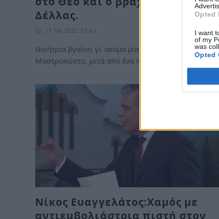
στο Θεό και ο βράχος Τραιανός
Advertis
Δέλλας.
Opted 
Τρ, 11 Ιαν 2022 12:43
I want t
of my P
was col
Νικήτρια βγαίνει γι’ ακόμα μία φορά η Γωγώ
Opted 
Μαστροκώστα, μετά από ένα πρόβλημα…
Νίκος Ευαγγελάτος:Χαμός με
αντιεμβολιάστρια πιστή στον