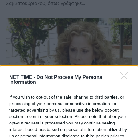
Σαββατοκύριακου, όπως γράφτηκε…
NET TIME -
Do Not Process My Personal
Information
Ισμήνη Καλέση: “Η πρωινή ζώνη
If you wish to opt-out of the sale, sharing to third parties, or
απαρτίζεται από τρελές κατσίκες με
processing of your personal or sensitive information for
targeted advertising by us, please use the below opt-out
άσπρα δόντια” – Τι απάντησε η Ελεονώρα
section to confirm your selection. Please note that after your
Μελέτη
opt-out request is processed you may continue seeing
interest-based ads based on personal information utilized by
Σα, 4 Ιούν 2022 10:37
us or personal information disclosed to third parties prior to