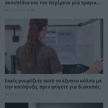
σκουπίδια και τον περίμενε μία τραγική
στιγμή
Κυ, 9 Αυγ 2026 12:34
Εσείς γνωρίζετε αυτό το έξυπνο κόλπο με
την κατάψυξη, πριν φύγετε για διακοπές
Κυ, 9 Αυγ 2026 11:51