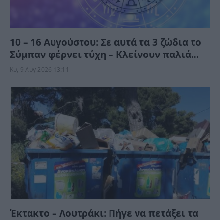
10 – 16 Αυγούστου: Σε αυτά τα 3 ζώδια το
Σύμπαν φέρνει τύχη – Κλείνουν παλιά
τεφτέρια και τους αντιμετωπίζουν
Κυ, 9 Αυγ 2026 13:11
ανατροπές
Έκτακτο – Λουτράκι: Πήγε να πετάξει τα