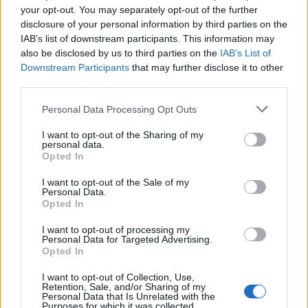
Στην κάμερα της εκπομπής “Mega Καλημέρα” μίλησε η
your opt-out. You may separately opt-out of the further
ηθοποιός Ισμήνη Καλέση, η οποία…
disclosure of your personal information by third parties on the
IAB’s list of downstream participants. This information may
also be disclosed by us to third parties on the
IAB’s List of
Downstream Participants
that may further disclose it to other
third parties.
Personal Data Processing Opt Outs
I want to opt-out of the Sharing of my
personal data.
Opted In
I want to opt-out of the Sale of my
Personal Data.
Opted In
I want to opt-out of processing my
Συγκλονίζει η Ξένια των Rec.Έχασα τον
Personal Data for Targeted Advertising.
παππού μου από βομβαρδισμό στο
Opted In
Ντόνετσκ.Ο αδερφός μου είπε να μην
I want to opt-out of Collection, Use,
βάλω ζώνη στο αμάξι γιατι…..
Retention, Sale, and/or Sharing of my
Personal Data that Is Unrelated with the
Κυ, 6 Μαρ 2022 18:14
Purposes for which it was collected.