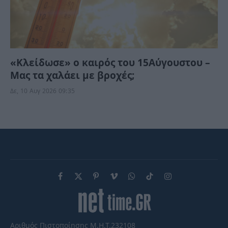
«Κλείδωσε» ο καιρός του 15Αύγουστου –
Μας τα χαλάει με βροχές;
Δε, 10 Αυγ 2026 09:35
Facebook
X
Pinterest
Vimeo
WhatsApp
TikTok
Instagram
(Twitter)
Αριθμός Πιστοποίησης Μ.Η.Τ.232108