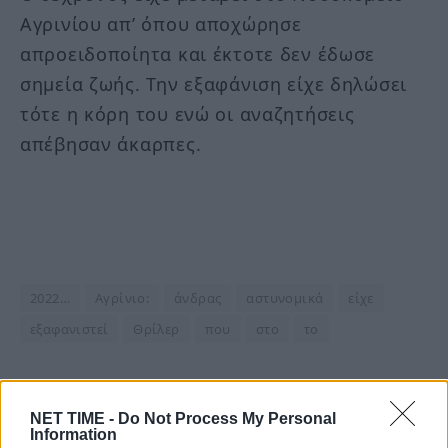
Αγρινίου απ’ όπου αποχώρησε
απροειδοποίητα και έκτοτε δεν έδωσε
σημεία ζωής. Την εξαφάνιση είχε δηλώσει
τότε η κόρη του ενώ οι αναζητήσεις
απέβησαν άκαρπες.
2022…
Αγρίνιο:
άνδρας
αστυνομικά
είχε
εξαφανιστεί
Θρίλερ
που
στο
το
NET TIME -
Do Not Process My Personal
Information