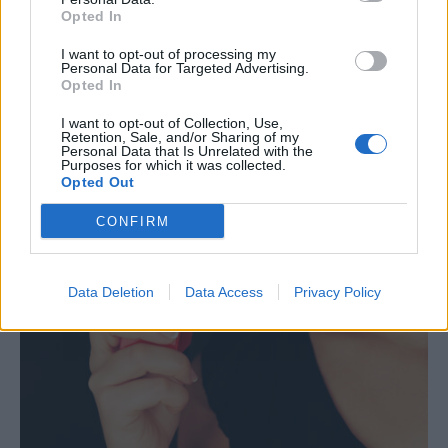
Opted In
I want to opt-out of processing my
Personal Data for Targeted Advertising.
Opted In
I want to opt-out of Collection, Use,
Retention, Sale, and/or Sharing of my
Personal Data that Is Unrelated with the
Purposes for which it was collected.
Πάρος τραγωδία σε beach bar:
Opted Out
Προβληματίζει η μαρτυρία του ιδιοκτήτη
– Τι συνέβη με τον πατέρα του 4χρονου,
CONFIRM
Δε, 10 Αυγ 2026 11:35
πριν ένα μήνα;
Data Deletion
Data Access
Privacy Policy