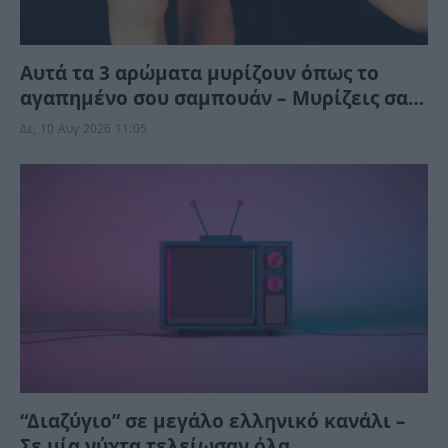
Αυτά τα 3 αρώματα μυρίζουν όπως το
αγαπημένο σου σαμπουάν – Μυρίζεις σαν
να βγήκες τώρα από το μπάνιο
Δε, 10 Αυγ 2026 11:05
“Διαζύγιο” σε μεγάλο ελληνικό κανάλι –
Σε μία νύχτα τελείωσαν όλα