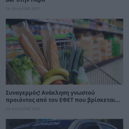
Σα, 8 Αυγ 2026 20:01
Συναγερμός! Ανάκληση γνωστού
προιόντος από τον ΕΦΕΤ που βρίσκεται
στα ράφια των σούπερ μάρκετ – Μην το
Σα, 8 Αυγ 2026 18:32
καταναλώσετε