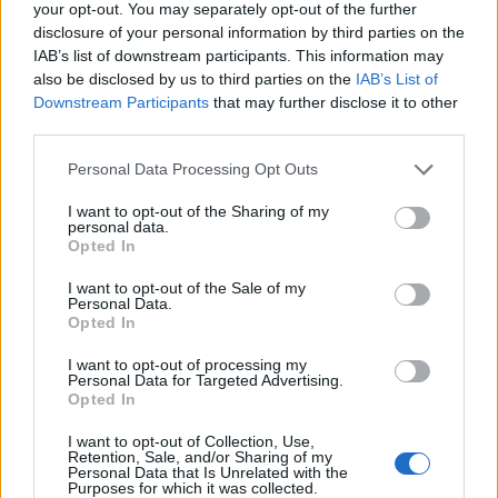
your opt-out. You may separately opt-out of the further
σειρές: “Μαρίνα Αυγέρη”, “Το δίχτυ”,
disclosure of your personal information by third parties on the
“Αθάνατες Ιστορίες Αγάπης”, “Ένας
IAB’s list of downstream participants. This information may
Πυγμαλίων”, “Η μενεξεδένια πολιτεία”,
also be disclosed by us to third parties on the
IAB’s List of
Downstream Participants
that may further disclose it to other
“Λέσχη μυστηρίου”, ” Ο κόσμος και ο
third parties.
Κοσμάς”, “Μαντώ Μαυρογένους”, “Τα
Personal Data Processing Opt Outs
σκληρά καρύδια”, “Οι Ιερόσυλοι”, “Ο
θάνατος του Τιμόθεου Κώνστα”, “Καφενείο
I want to opt-out of the Sharing of my
personal data.
Εμιγκρέκ”, “Η βεντέτα”, “Ο Άγνωστος”,
Opted In
“Αντίζηλες”, “Το Τραστ”, “Ανατολικός
I want to opt-out of the Sale of my
Personal Data.
Άνεμος”, ” Τμήμα Ηθών”, “Κάζα ντι
Opted In
μακαρόνι”, “Η Ελίζα και οι άλλοι”, “Πάθος”,
I want to opt-out of processing my
“Η οργή των θεών”, “Χαραυγή”, “Τολμηρές
Personal Data for Targeted Advertising.
Opted In
Ιστορίες”, ” Η Λάμψη”, “Έκπτωτος Άγγελος”,
I want to opt-out of Collection, Use,
“Το κλειδί ” “Κάτω από την Ακρόπολη”, “Αν
Retention, Sale, and/or Sharing of my
Personal Data that Is Unrelated with the
μ’ αγαπάς”, “Μη μου λες αντίο”,
Purposes for which it was collected.