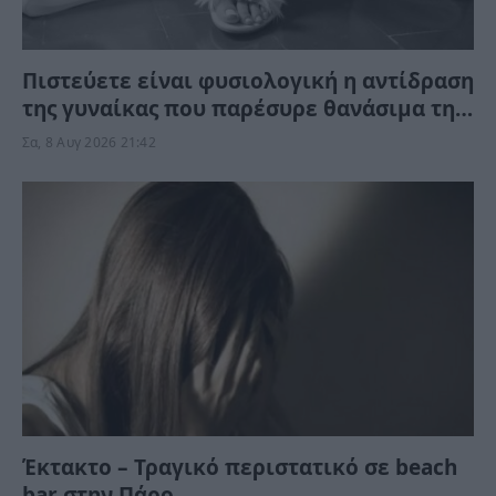
Πιστεύετε είναι φυσιολογική η αντίδραση
της γυναίκας που παρέσυρε θανάσιμα τη
34χρονη νύφη; «Θέλω τον πατέρα μου…»
Σα, 8 Αυγ 2026 21:42
(Βίντεο)
Έκτακτο – Τραγικό περιστατικό σε beach
bar στην Πάρο