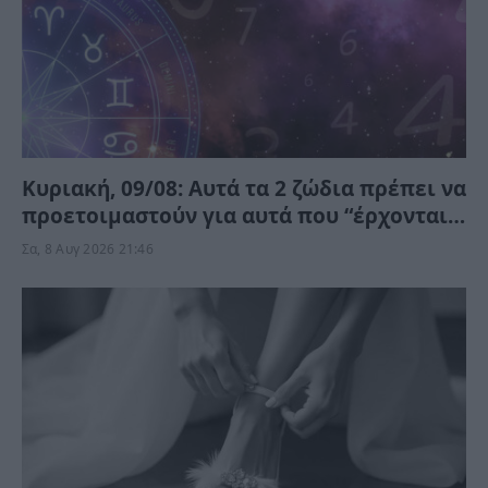
Κυριακή, 09/08: Αυτά τα 2 ζώδια πρέπει να
προετοιμαστούν για αυτά που “έρχονται”
– Ποιοι κερδίζουν;
Σα, 8 Αυγ 2026 21:46