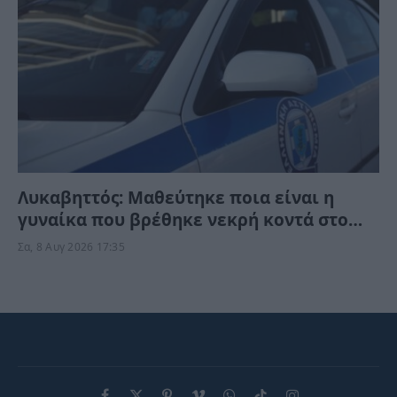
Λυκαβηττός: Μαθεύτηκε ποια είναι η
γυναίκα που βρέθηκε νεκρή κοντά στο
εκκλησάκι – Τι της συνέβη;
Σα, 8 Αυγ 2026 17:35