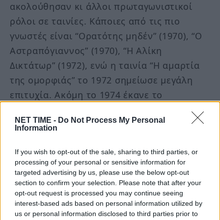
ακολούθησαν κι άλλοι πρωταγωνιστικοί
ρόλοι σε ταινίες. Κάποιες από τις πιο
γνωστές είναι “Ορατότης μηδέν” (1970), “Ο
Αστραπόγιαννος” (1970), “Η Αλίκη
Δικτάτωρ” (1972), ενώ η ταινία “Η αμαρτία
της ομορφιάς” το 1972 σημείωσε μεγάλη
επιτυχία. Ακόμη το 1974 έκανε το
τηλεοπτικό του ντεμπούτο μέσω της σειράς
NET TIME -
Do Not Process My Personal
“Οι Δίκαιοι” ακολουθώντας
Information
πρωταγωνιστικοί ρόλοι στις σειρές “Το
If you wish to opt-out of the sale, sharing to third parties, or
Ταξίδι”, “Έρωτας και Επανάσταση”, “Η μάχη
processing of your personal or sensitive information for
των πελαργών”, “Οι φρουροί της Αχαΐας”
targeted advertising by us, please use the below opt-out
και άλλες.
section to confirm your selection. Please note that after your
opt-out request is processed you may continue seeing
interest-based ads based on personal information utilized by
Στην τηλεόραση είχε εμφανιστεί στις
us or personal information disclosed to third parties prior to