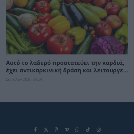
Αυτό το λαδερό προστατεύει την καρδιά,
έχει αντικαρκινική δράση και λειτουργεί
κατά της γήρανσης, χωρίς να το γνωρίζετε
Σα, 8 Αυγ 2026 09:24
Facebook
X
Pinterest
Vimeo
WhatsApp
TikTok
Instagram