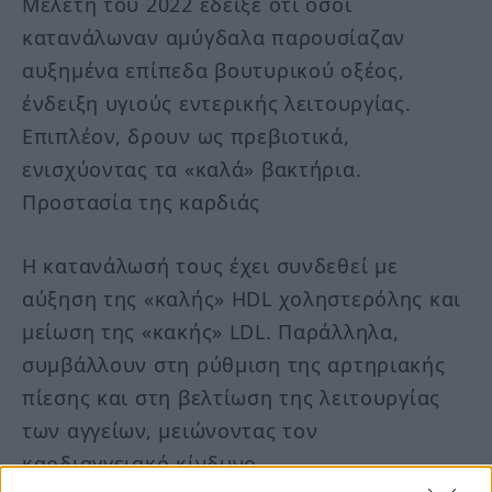
Μελέτη του 2022 έδειξε ότι όσοι
κατανάλωναν αμύγδαλα παρουσίαζαν
αυξημένα επίπεδα βουτυρικού οξέος,
ένδειξη υγιούς εντερικής λειτουργίας.
Επιπλέον, δρουν ως πρεβιοτικά,
ενισχύοντας τα «καλά» βακτήρια.
Προστασία της καρδιάς
Η κατανάλωσή τους έχει συνδεθεί με
αύξηση της «καλής» HDL χοληστερόλης και
μείωση της «κακής» LDL. Παράλληλα,
συμβάλλουν στη ρύθμιση της αρτηριακής
πίεσης και στη βελτίωση της λειτουργίας
των αγγείων, μειώνοντας τον
καρδιαγγειακό κίνδυνο.