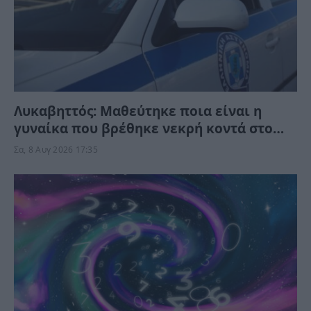
Λυκαβηττός: Μαθεύτηκε ποια είναι η
γυναίκα που βρέθηκε νεκρή κοντά στο
εκκλησάκι – Τι της συνέβη;
Σα, 8 Αυγ 2026 17:35