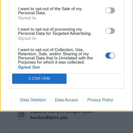
διατροφή, προσφέροντας πολλαπλά οφέλη
για την υγεία, όταν καταναλώνονται με
I want to opt-out of the Sale of my
Personal Data.
μέτρο στο πλαίσιο μιας ισορροπημένης
Opted In
διατροφής.
I want to opt-out of processing my
Personal Data for Targeted Advertising.
Opted In
I want to opt-out of Collection, Use,
Retention, Sale, and/or Sharing of my
Personal Data that Is Unrelated with the
Purposes for which it was collected.
Opted Out
απώλεια
βάρους
βοηθά
Διάφορα
και
CONFIRM
καρπός
μειώνει
ξηρός
πίεση
που
ρίχνει
στην
την
της
φλεγμονές
Data Deletion
Data Access
Privacy Policy
Είμαστε και στο Google News:
Ακολουθήστε μας