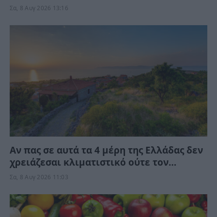
Αστυνομικές δυνάμεις στο σημείο
Σα, 8 Αυγ 2026 13:16
Αν πας σε αυτά τα 4 μέρη της Ελλάδας δεν
χρειάζεσαι κλιματιστικό ούτε τον
Αύγουστο
Σα, 8 Αυγ 2026 11:03