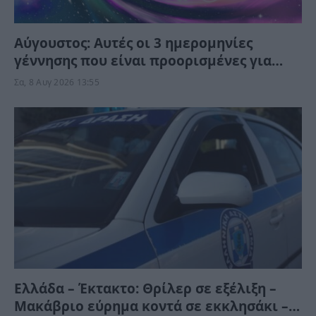
Αύγουστος: Αυτές οι 3 ημερομηνίες
γέννησης που είναι προορισμένες για
τύχη και αφθονία – Το Σύμπαν τις ευνοεί
Σα, 8 Αυγ 2026 13:55
Ελλάδα – Έκτακτο: Θρίλερ σε εξέλιξη –
Μακάβριο εύρημα κοντά σε εκκλησάκι –