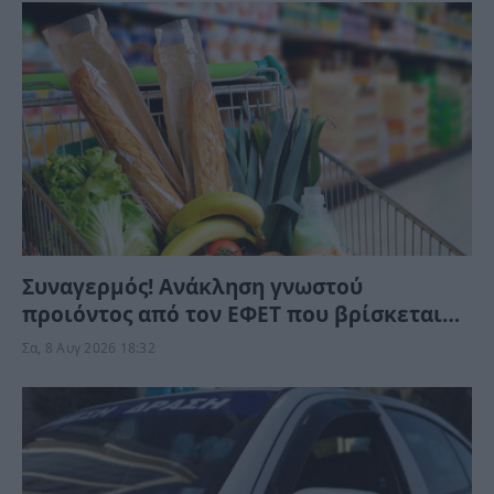
Συναγερμός! Ανάκληση γνωστού
προιόντος από τον ΕΦΕΤ που βρίσκεται
στα ράφια των σούπερ μάρκετ – Μην το
Σα, 8 Αυγ 2026 18:32
καταναλώσετε