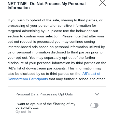
Συμβολή στον έλεγχο του βάρους
NET TIME -
Do Not Process My Personal
Information
Τα αμύγδαλα μπορούν να ενισχύσουν την
If you wish to opt-out of the sale, sharing to third parties, or
αίσθηση κορεσμού, βοηθώντας στον
processing of your personal or sensitive information for
περιορισμό της υπερκατανάλωσης τροφής.
targeted advertising by us, please use the below opt-out
section to confirm your selection. Please note that after your
Έρευνες δείχνουν ότι συμβάλλουν στη
opt-out request is processed you may continue seeing
βελτίωση του δείκτη μάζας σώματος και
interest-based ads based on personal information utilized by
us or personal information disclosed to third parties prior to
στη μείωση του λίπους, ιδιαίτερα στην
your opt-out. You may separately opt-out of the further
περιοχή της κοιλιάς. Επιπλέον, βοηθούν
disclosure of your personal information by third parties on the
IAB’s list of downstream participants. This information may
στη ρύθμιση του σακχάρου στο αίμα και
also be disclosed by us to third parties on the
IAB’s List of
στην καλύτερη αξιοποίηση της ενέργειας
Downstream Participants
that may further disclose it to other
από τον οργανισμό.
third parties.
Personal Data Processing Opt Outs
Συνολικά, τα αμύγδαλα αποτελούν μια
I want to opt-out of the Sharing of my
απλή αλλά πολύτιμη προσθήκη στη
personal data.
Opted In