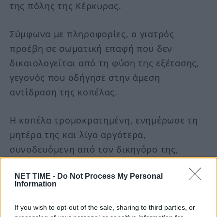
της πόλης της Κέρκυρας.
Σύμφωνα με πληροφορίες, ο γιατρός
προέβη σε σωματική επαφή που δεν
δικαιολογείται από τη φύση της εξέτασης,
γεγονός που οδήγησε στην άμεση
αντίδραση της κοπέλας.
Η κοπέλα τρομοκρατημένη, ενημέρωσε τη
μητέρα της και λίγο αργότερα,
συνοδευόμενη από τον δικηγόρο της,
υπέβαλε μήνυση στην Αστυνομική
NET TIME -
Do Not Process My Personal
Διεύθυνση Κέρκυρας.
Information
If you wish to opt-out of the sale, sharing to third parties, or