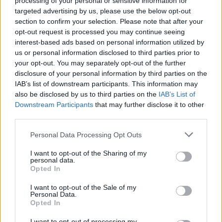
processing of your personal or sensitive information for
targeted advertising by us, please use the below opt-out
section to confirm your selection. Please note that after your
opt-out request is processed you may continue seeing
–
18χρονη
αστυνομικά
για
γιατρό»
interest-based ads based on personal information utilized by
εξέταση
και….
Κέρκυρα.
με
παθολόγο
us or personal information disclosed to third parties prior to
your opt-out. You may separately opt-out of the further
περιστατικό
πήγε
Σοκαριστικό
disclosure of your personal information by third parties on the
IAB’s list of downstream participants. This information may
also be disclosed by us to third parties on the
IAB’s List of
Είμαστε και στο Google News:
Downstream Participants
that may further disclose it to other
Ακολουθήστε μας
third parties.
Personal Data Processing Opt Outs
I want to opt-out of the Sharing of my
personal data.
Opted In
I want to opt-out of the Sale of my
Personal Data.
Opted In
I want to opt-out of processing my