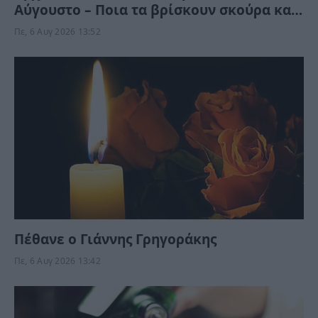
Αύγουστο – Ποια τα βρίσκουν σκούρα και
ποια αναπνεόυν
Πε, 6 Αυγ 2026 13:52
Πέθανε ο Γιάννης Γρηγοράκης
Πε, 6 Αυγ 2026 13:42