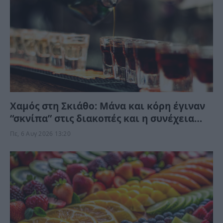
Χαμός στη Σκιάθο: Μάνα και κόρη έγιναν
“σκνίπα” στις διακοπές και η συνέχεια
δεν περιγράφεται
Πε, 6 Αυγ 2026 13:20