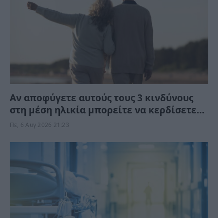
Αν αποφύγετε αυτούς τους 3 κινδύνους
στη μέση ηλικία μπορείτε να κερδίσετε
έως 13 χρόνια ζωής χωρίς άνοια
Πε, 6 Αυγ 2026 21:23