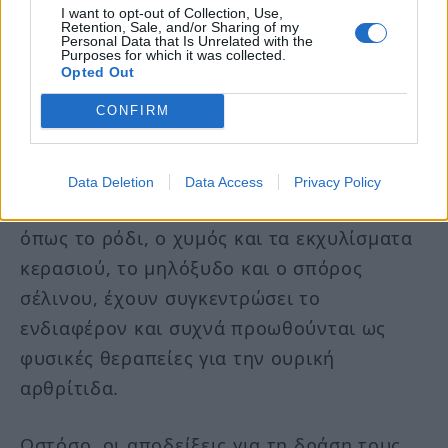
οδηγίες συνιστούν τον περιορισμό του.
I want to opt-out of Collection, Use,
Retention, Sale, and/or Sharing of my
Personal Data that Is Unrelated with the
Purposes for which it was collected.
Παρόμοιοι «ένοχοι» είναι και τα
Opted Out
αναψυκτικά με ζάχαρη, καθώς και τα
CONFIRM
ενεργειακά ποτά.
Οι «μαγικές λύσεις»… δεν
Data Deletion
Data Access
Privacy Policy
Ορισμένα τρόφιμα και συμπληρώματα,
όπως το ρόδι, ο χυμός και τα εκχυλίσματα
κερασιού, το μηλόξυδο και ο σπόρος
σέλινου, έχουν συγκεντρώσει το
ενδιαφέρον και συχνά προωθούνται ως
φυσικές θεραπείες για την ουρική
αρθρίτιδα.
Ωστόσο, οι αποδείξεις για τη δράση τους