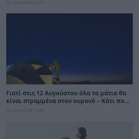
ποια αναπνεόυν
Πε, 6 Αυγ 2026 23:52
Γιατί στις 12 Αυγούστου όλα τα μάτια θα
είναι στραμμένα στον ουρανό – Κάτι πολύ
σπάνιο θα συμβεί
Πε, 6 Αυγ 2026 21:47