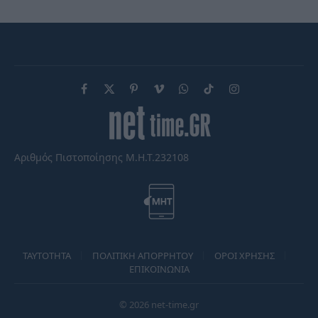
Facebook
X
Pinterest
Vimeo
WhatsApp
TikTok
Instagram
(Twitter)
Αριθμός Πιστοποίησης Μ.Η.Τ.232108
TAYTOTHTA
ΠΟΛΙΤΙΚΗ ΑΠΟΡΡΗΤΟΥ
ΟΡΟΙ ΧΡΗΣΗΣ
ΕΠΙΚΟΙΝΩΝΙΑ
© 2026 net-time.gr