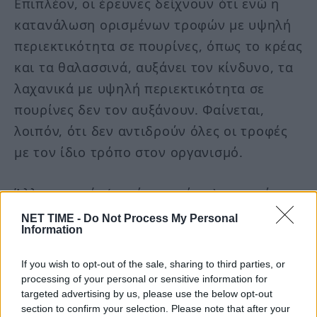
Επιπλέον, οι έρευνες δείχνουν ότι ενώ η
κατανάλωση ορισμένων τροφών με υψηλή
περιεκτικότητα σε πουρίνες, όπως το κρέας
και τα θαλασσινά, αυξάνει τον κίνδυνο, τα
λαχανικά με υψηλή περιεκτικότητα σε
πουρίνες δεν τον αυξάνουν. Φαίνεται,
λοιπόν, ότι δεν αντιδρούν όλες οι τροφές
με τον ίδιο τρόπο στον οργανισμό.
Άλλες τροφές (χωρίς πουρίνες) μπορούν να
αυξήσουν τον κίνδυνο
NET TIME -
Do Not Process My Personal
Information
Ορισμένα τρόφιμα και ποτά μπορούν να
αυξήσουν τον κίνδυνο ουρικής αρθρίτιδας
If you wish to opt-out of the sale, sharing to third parties, or
με διαφορετικούς τρόπους.
processing of your personal or sensitive information for
targeted advertising by us, please use the below opt-out
section to confirm your selection. Please note that after your