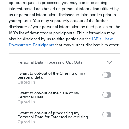
Ας πάρουμε για παράδειγμα το αλκοόλ.
opt-out request is processed you may continue seeing
Μπορεί τα βαριά ποτά, το κρασί και ο
interest-based ads based on personal information utilized by
us or personal information disclosed to third parties prior to
μηλίτης να έχουν λιγότερες πουρίνες από
your opt-out. You may separately opt-out of the further
την μπύρα, όμως κάθε είδους αλκοόλ
disclosure of your personal information by third parties on the
IAB’s list of downstream participants. This information may
αποτελεί κίνδυνο.
also be disclosed by us to third parties on the
IAB’s List of
Downstream Participants
that may further disclose it to other
Αυτό συμβαίνει επειδή το αλκοόλ μπορεί
third parties.
να αυξήσει τα επίπεδα του ουρικού οξέος,
Personal Data Processing Opt Outs
ενώ έχει και διουρητική δράση
I want to opt-out of the Sharing of my
-αυξάνοντας τον κίνδυνο αφυδάτωσης,
personal data.
Opted In
γεγονός που περιπλέκει το πρόβλημα. Η
I want to opt-out of the Sale of my
υπερβολική κατανάλωση αλκοόλ συχνά
Personal Data.
Opted In
επιδεινώνει τις εξάρσεις της ουρικής
αρθρίτιδας και τη σοβαρότητα των
I want to opt-out of processing my
Personal Data for Targeted Advertising.
συμπτωμάτων, γι’ αυτό και οι επίσημες
Opted In