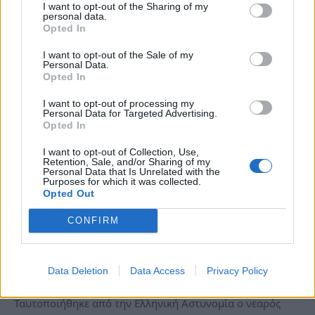
από τη χειμερία…
I want to opt-out of the Sharing of my
personal data.
Opted In
I want to opt-out of the Sale of my
Personal Data.
Opted In
I want to opt-out of processing my
Personal Data for Targeted Advertising.
Opted In
I want to opt-out of Collection, Use,
Retention, Sale, and/or Sharing of my
Personal Data that Is Unrelated with the
Purposes for which it was collected.
Opted Out
Ανατροπή στην Καλλιθέα: Ταυτοποιήθηκε
CONFIRM
το θύμα της συμπλοκής – Τι
αποκαλύπτουν οι έρευνες
Data Deletion
Data Access
Privacy Policy
Πε, 25 Ιούν 2026 14:26
Ταυτοποιήθηκε από την Ελληνική Αστυνομία ο νεαρός