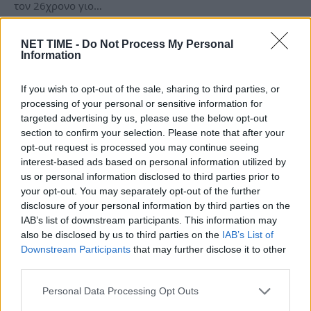
τον 26χρονο γιο…
NET TIME -
Do Not Process My Personal
Information
If you wish to opt-out of the sale, sharing to third parties, or
processing of your personal or sensitive information for
targeted advertising by us, please use the below opt-out
section to confirm your selection. Please note that after your
opt-out request is processed you may continue seeing
interest-based ads based on personal information utilized by
us or personal information disclosed to third parties prior to
your opt-out. You may separately opt-out of the further
disclosure of your personal information by third parties on the
Παρασκευή, 26 Iουνίου: Η αστρολογική
IAB’s list of downstream participants. This information may
ανατροπή που φέρνει επιτυχία σε 3
also be disclosed by us to third parties on the
IAB’s List of
ζώδια, λίγο πριν κλείσει η ημέρα
Downstream Participants
that may further disclose it to other
third parties.
Πε, 25 Ιούν 2026 22:59
Personal Data Processing Opt Outs
Η Παρασκευή 26 Ιουνίου 2026 έρχεται για να σας βγάλει