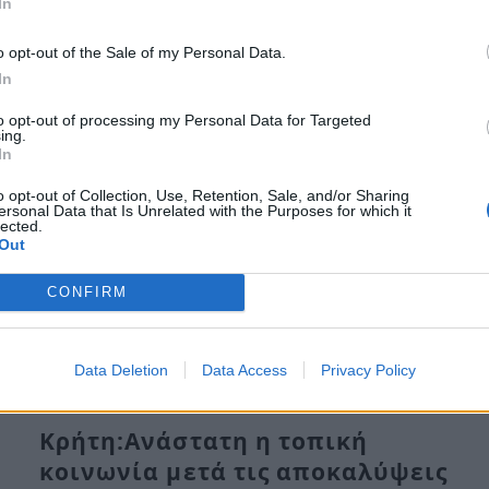
In
Πα, 8 Ιούλ 2022 16:57
o opt-out of the Sale of my Personal Data.
“Η είδηση είναι παντελώς ψευδής και συκοφαντική,
In
όσον αφορά τον κ. Δημήτρη Λιγνάδη,…
to opt-out of processing my Personal Data for Targeted
ing.
In
o opt-out of Collection, Use, Retention, Sale, and/or Sharing
ersonal Data that Is Unrelated with the Purposes for which it
lected.
Out
CONFIRM
Data Deletion
Data Access
Privacy Policy
Κρήτη:Ανάστατη η τοπική
κοινωνία μετά τις αποκαλύψεις