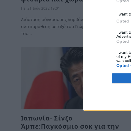
Opted 
Πε, 21 Ιούλ 2022 19:01
I want t
Διάσταση σύγκρουσης λαμβάνει πλέον, η λεκτική
Opted 
αντιπαράθεση μεταξύ του Γιώργου Πατούλη και
I want 
του…
Advertis
Opted 
I want t
of my P
was col
Opted 
Ιαπωνία- Σίνζο
Άμπε:Παγκόσμιο σοκ για την