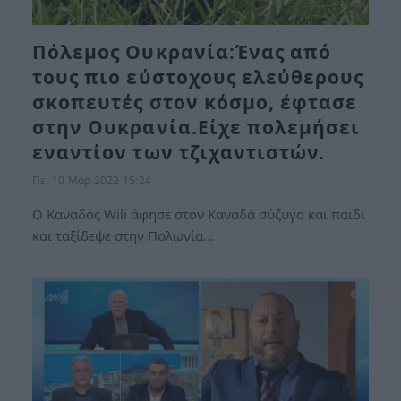
Πόλεμος Ουκρανία:Ένας από
τους πιο εύστοχους ελεύθερους
σκοπευτές στον κόσμο, έφτασε
στην Ουκρανία.Είχε πολεμήσει
εναντίον των τζιχαντιστών.
Πε, 10 Μαρ 2022 15:24
Ο Καναδός Wili άφησε στον Καναδά σύζυγο και παιδί
και ταξίδεψε στην Πολωνία…