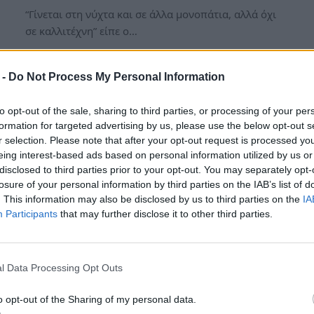
“Γίνεται στη νύχτα και σε άλλα μονοπάτια, αλλά όχι
σε καλλιτέχνη” είπε ο…
 -
Do Not Process My Personal Information
to opt-out of the sale, sharing to third parties, or processing of your per
formation for targeted advertising by us, please use the below opt-out s
r selection. Please note that after your opt-out request is processed y
eing interest-based ads based on personal information utilized by us or
disclosed to third parties prior to your opt-out. You may separately opt-
losure of your personal information by third parties on the IAB’s list of
. This information may also be disclosed by us to third parties on the
IA
Participants
that may further disclose it to other third parties.
Αλέξης Κούγιας:Όσα λέει για το
πάρτι στο κελί του
l Data Processing Opt Outs
Λιγνάδη.Γιατί κάνει αγωγή
εναντίον του Λιάγκα και της
o opt-out of the Sharing of my personal data.
Σκορδά.