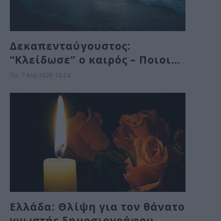
Δεκαπενταύγουστος:
“Κλείδωσε” ο καιρός – Ποιοι
θα κάνουν διακοπές με βροχή
Πα, 7 Αυγ 2026 19:24
Ελλάδα: Θλίψη για τον θάνατο
γνωστής δημοσιογράφου