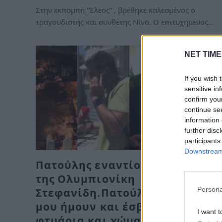
Στην εκπομπή “Έλεος” , βρέθηκε καλεσμένος ο
τραγουδιστής και συνθέτης Νίνο. Ο επιτυχημένος…
NET TIME
If you wish 
sensitive in
confirm you
continue se
information 
further disc
participants
Downstream 
Πατούλης εναντίον του πατέρα
της Ολυμπιονίκη
Persona
Στεφανίδη.Πατούλη στο σπίτι
μου ήμουν και έσβηνα με
I want t
φτυάρια και χώμα……