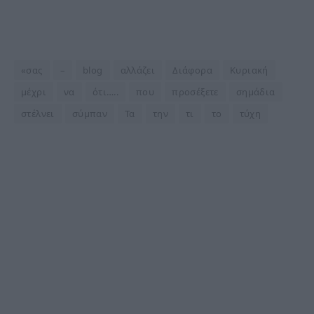
«σας
–
blog
αλλάζει
Διάφορα
Κυριακή
μέχρι
να
ότι…..
που
προσέξετε
σημάδια
στέλνει
σύμπαν
Τα
την
τι
το
τύχη