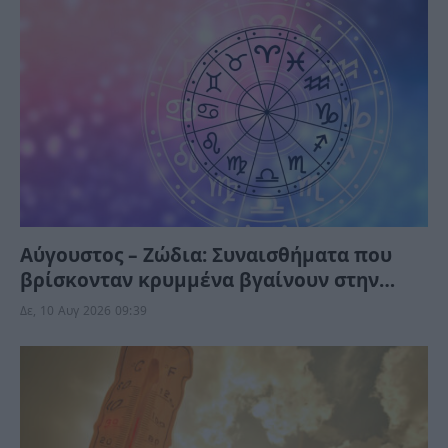
Αύγουστος – Ζώδια: Συναισθήματα που
βρίσκονταν κρυμμένα βγαίνουν στην
επιφάνεια – Ένα μήνυμα φέρνει
Δε, 10 Αυγ 2026 09:39
ανατροπή