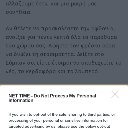
αλλάζουμε έστω και μια μικρή μας
συνήθεια.
Αν θέλετε να προσκαλέσετε την αφθονία,
ανοίξτε για πέντε λεπτά όλα τα παράθυρα
του χώρου σας. Αφήστε τον φρέσκο αέρα
να διώξει τη στασιμότητα. Δείξτε στο
Σύμπαν ότι είστε έτοιμοι να υποδεχτείτε το
νέο, το κερδοφόρο και το λαμπερό.
Ποιο σημάδι να προσέξετε ανάλογα με το
ζώδιό σας
NET TIME -
Do Not Process My Personal
Information
Το Σύμπαν μιλάει σε όλους και
χρησιμοποιεί διαφορετική «γλώσσα» για
If you wish to opt-out of the sale, sharing to third parties, or
processing of your personal or sensitive information for
κάθε εκπρόσωπο του ζωδιακού κύκλου:
targeted advertising by us, please use the below opt-out