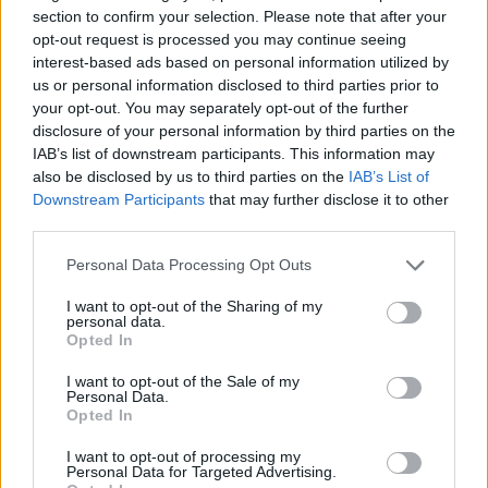
section to confirm your selection. Please note that after your
Κριοί, Λέοντες, Τοξότες (Τα ζώδια της
opt-out request is processed you may continue seeing
interest-based ads based on personal information utilized by
Φωτιάς): Εστιάστε στο Σημάδι 3 (Η Αλλαγή).
us or personal information disclosed to third parties prior to
Η παρορμητικότητά σας είναι ο οδηγός
your opt-out. You may separately opt-out of the further
disclosure of your personal information by third parties on the
σας. Αν νιώθετε ότι πρέπει να «σπάσετε» τη
IAB’s list of downstream participants. This information may
ρουτίνα σας, κάντε το χωρίς δεύτερη
also be disclosed by us to third parties on the
IAB’s List of
Downstream Participants
that may further disclose it to other
σκέψη. Εκεί σας περιμένει η ευκαιρία.
third parties.
Ταύροι, Παρθένοι, Αιγόκεροι (Τα ζώδια της
Personal Data Processing Opt Outs
Γης): Το Σημάδι 1 (Οι Αριθμοί) είναι για
I want to opt-out of the Sharing of my
personal data.
εσάς. Εσείς που αγαπάτε τη λογική και τα
Opted In
δεδομένα, θα λάβετε την απάντηση μέσω
I want to opt-out of the Sale of my
των αριθμών. Προσέξτε τις αποδείξεις και
Personal Data.
Opted In
το ρολόι σας· η επιβεβαίωση που ζητάτε
I want to opt-out of processing my
είναι μπροστά στα μάτια σας.
Personal Data for Targeted Advertising.